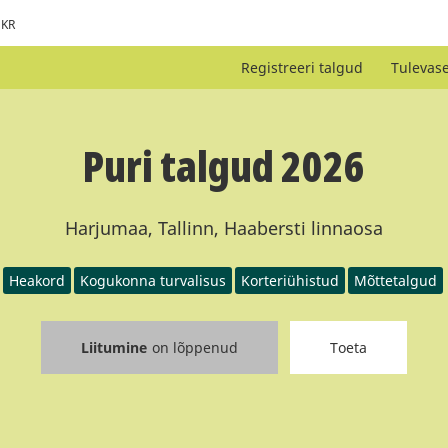
KR
Registreeri talgud
Tulevas
Puri talgud 2026
Harjumaa, Tallinn, Haabersti linnaosa
Heakord
Kogukonna turvalisus
Korteriühistud
Mõttetalgud
Liitumine
on lõppenud
Toeta