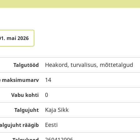
01. mai 2026
Heakord, turvalisus, mõttetalgud
Talgutööd
14
te maksimumarv
0
Vabu kohti
Kaja Sikk
Talgujuht
Eesti
algujuht räägib
260412006