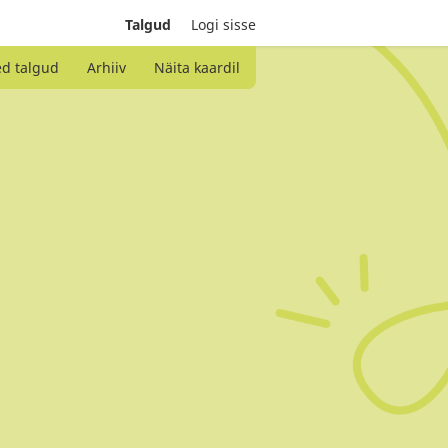
Talgud
Logi sisse
ed talgud
Arhiiv
Näita kaardil