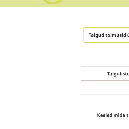
Talgud toimusid 
Talgulis
Keeled mida t