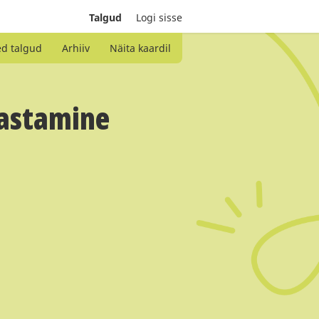
Talgud
Logi sisse
ed talgud
Arhiiv
Näita kaardil
rastamine