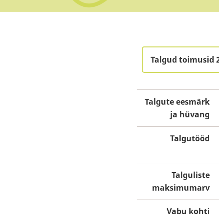
Talgud toimusid 2
Talgute eesmärk
ja hüvang
Talgutööd
Talguliste
maksimumarv
Vabu kohti