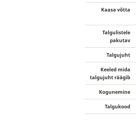
Kaasa võtta
Talgulistele
pakutav
Talgujuht
Keeled mida
talgujuht räägib
Kogunemine
Talgukood