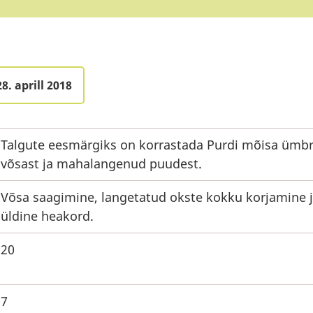
8. aprill 2018
Talgute eesmärgiks on korrastada Purdi mõisa ümb
võsast ja mahalangenud puudest.
Võsa saagimine, langetatud okste kokku korjamine 
üldine heakord.
20
7