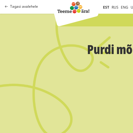
Tagasi avalehele
EST
RUS
ENG
U
Purdi mõ