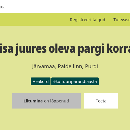
KR
Registreeri talgud
Tulevas
isa juures oleva pargi kor
Järvamaa, Paide linn, Purdi
Heakord
#kultuuripärandiaasta
Liitumine
on lõppenud
Toeta