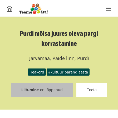
Purdi mõisa juures oleva pargi
korrastamine
Järvamaa, Paide linn, Purdi
Heakord
#kultuuripärandiaasta
Liitumine
on lõppenud
Toeta