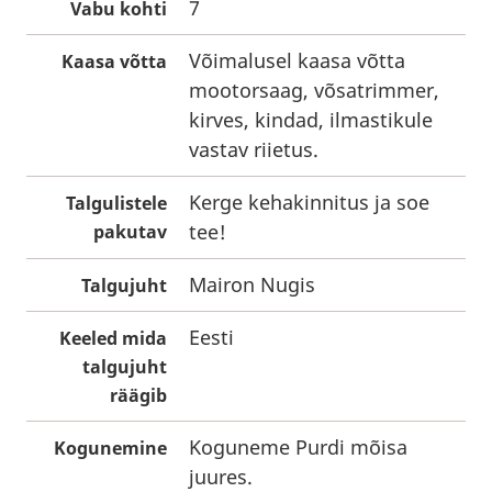
7
Vabu kohti
Võimalusel kaasa võtta
Kaasa võtta
mootorsaag, võsatrimmer,
kirves, kindad, ilmastikule
vastav riietus.
Kerge kehakinnitus ja soe
Talgulistele
tee!
pakutav
Mairon Nugis
Talgujuht
Eesti
Keeled mida
talgujuht
räägib
Koguneme Purdi mõisa
Kogunemine
juures.