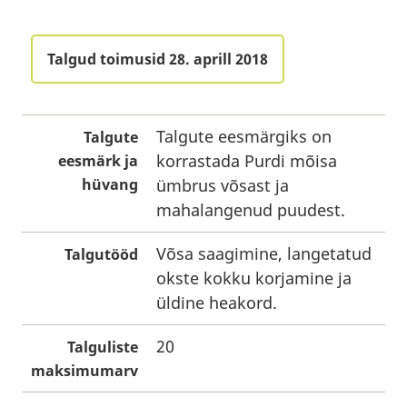
Talgud toimusid 28. aprill 2018
Talgute eesmärgiks on
Talgute
korrastada Purdi mõisa
eesmärk ja
hüvang
ümbrus võsast ja
mahalangenud puudest.
Võsa saagimine, langetatud
Talgutööd
okste kokku korjamine ja
üldine heakord.
20
Talguliste
maksimumarv