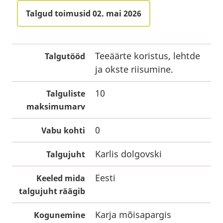
Talgud toimusid 02. mai 2026
Teeäärte koristus, lehtde
Talgutööd
ja okste riisumine.
10
Talguliste
maksimumarv
0
Vabu kohti
Karlis dolgovski
Talgujuht
Eesti
Keeled mida
talgujuht räägib
Karja mõisapargis
Kogunemine