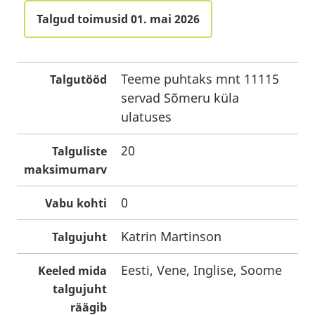
Talgud toimusid 01. mai 2026
Teeme puhtaks mnt 11115
Talgutööd
servad Sõmeru küla
ulatuses
20
Talguliste
maksimumarv
0
Vabu kohti
Katrin Martinson
Talgujuht
Eesti, Vene, Inglise, Soome
Keeled mida
talgujuht
räägib