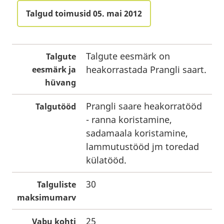
Talgud toimusid 05. mai 2012
Talgute eesmärk on
Talgute
heakorrastada Prangli saart.
eesmärk ja
hüvang
Prangli saare heakorratööd
Talgutööd
- ranna koristamine,
sadamaala koristamine,
lammutustööd jm toredad
külatööd.
30
Talguliste
maksimumarv
25
Vabu kohti