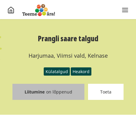
Prangli saare talgud
Harjumaa, Viimsi vald, Kelnase
Külatalgud
Heakord
Liitumine
on lõppenud
Toeta