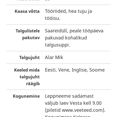
Tööriided, hea tuju ja
Kaasa võtta
tööisu.
Saareidüll, peale tööpäeva
Talgulistele
pakuvad kohalikud
pakutav
talgusuppi.
Alar Mik
Talgujuht
Eesti, Vene, Inglise, Soome
Keeled mida
talgujuht
räägib
Leppneeme sadamast
Kogunemine
väljub laev Vesta kell 9.00
(piletid
www.veeteed.com
).