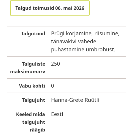
Talgud toimusid 06. mai 2026
Prügi korjamine, riisumine,
Talgutööd
tänavakivi vahede
puhastamine umbrohust.
250
Talguliste
maksimumarv
0
Vabu kohti
Hanna-Grete Rüütli
Talgujuht
Eesti
Keeled mida
talgujuht
räägib