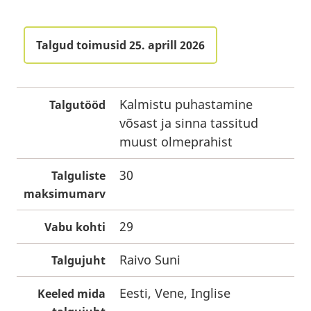
Talgud toimusid 25. aprill 2026
Kalmistu puhastamine
Talgutööd
võsast ja sinna tassitud
muust olmeprahist
30
Talguliste
maksimumarv
29
Vabu kohti
Raivo Suni
Talgujuht
Eesti, Vene, Inglise
Keeled mida