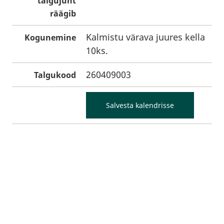
talgujuht
räägib
Kalmistu värava juures kella
Kogunemine
10ks.
260409003
Talgukood
Salvesta kalendrisse