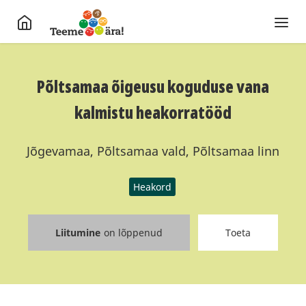
Põltsamaa õigeusu koguduse vana
kalmistu heakorratööd
Jõgevamaa, Põltsamaa vald, Põltsamaa linn
Heakord
Liitumine
on lõppenud
Toeta