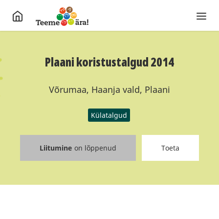
Plaani koristustalgud 2014
Võrumaa, Haanja vald, Plaani
Külatalgud
Liitumine
on lõppenud
Toeta