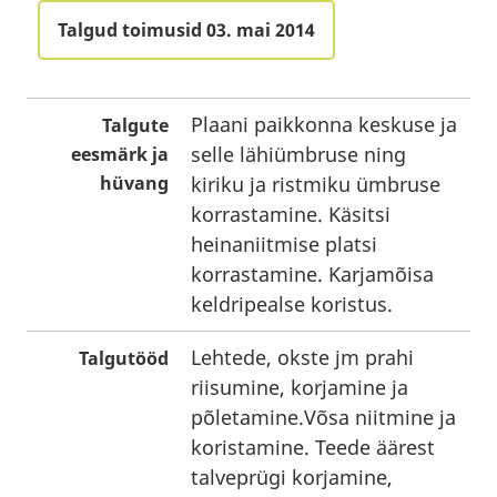
Talgud toimusid 03. mai 2014
Plaani paikkonna keskuse ja
Talgute
selle lähiümbruse ning
eesmärk ja
hüvang
kiriku ja ristmiku ümbruse
korrastamine. Käsitsi
heinaniitmise platsi
korrastamine. Karjamõisa
keldripealse koristus.
Lehtede, okste jm prahi
Talgutööd
riisumine, korjamine ja
põletamine.Võsa niitmine ja
koristamine. Teede äärest
talveprügi korjamine,