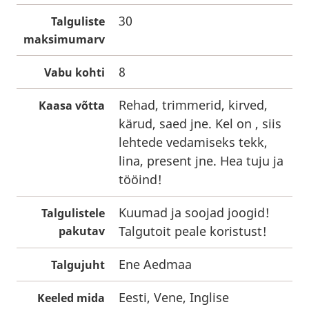
30
Talguliste
maksimumarv
8
Vabu kohti
Rehad, trimmerid, kirved,
Kaasa võtta
kärud, saed jne. Kel on , siis
lehtede vedamiseks tekk,
lina, present jne. Hea tuju ja
tööind!
Kuumad ja soojad joogid!
Talgulistele
Talgutoit peale koristust!
pakutav
Ene Aedmaa
Talgujuht
Eesti, Vene, Inglise
Keeled mida