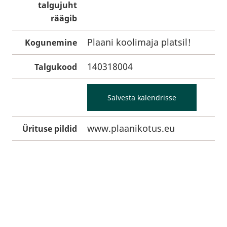
talgujuht
räägib
Plaani koolimaja platsil!
Kogunemine
140318004
Talgukood
Salvesta kalendrisse
www.plaanikotus.eu
Ürituse pildid