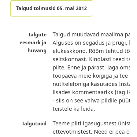
Talgud toimusid 05. mai 2012
Talgud muudavad maailma pare
Talgute
Alguses on segadus ja prügi, l
eesmärk ja
hüvang
elukeskkond. Rõõm tehtud tööst
seltskonnast. Kindlasti teed tal
pilte. Enne ja pärast. Jaga oma
tööpäeva meie kõigiga ja tee pil
nutitelefoniga kasutades Insta
lisades kommentaariks (tag'iks)
- siis on see vahva pildile püüt
teistele ka leida.
Teeme pilti igasugustest ühistes
Talgutööd
ettevõtmistest. Need ei pea ole