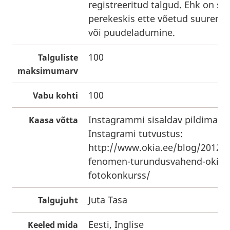
registreeritud talgud. Ehk on se
perekeskis ette võetud suurem s
või puudeladumine.
100
Talguliste
maksimumarv
100
Vabu kohti
Instagrammi sisaldav pildimasin
Kaasa võtta
Instagrami tutvustus:
http://www.okia.ee/blog/2012/
fenomen-turundusvahend-okia-
fotokonkurss/
Juta Tasa
Talgujuht
Eesti, Inglise
Keeled mida