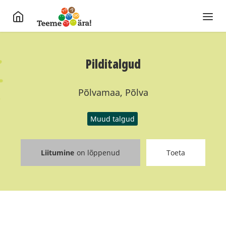
Pilditalgud
Põlvamaa, Põlva
Muud talgud
Liitumine
on lõppenud
Toeta