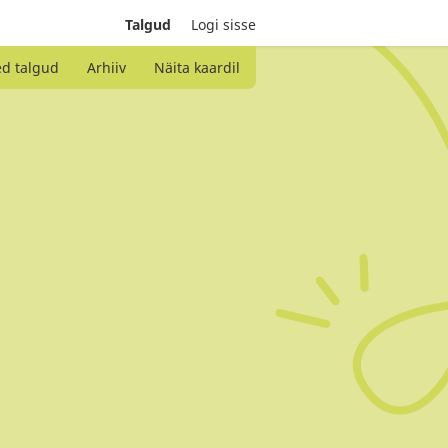
Talgud
Logi sisse
ed talgud
Arhiiv
Näita kaardil