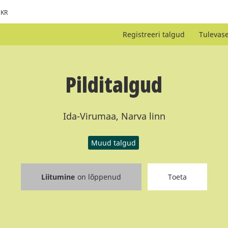
KR
Registreeri talgud
Tulevas
Pilditalgud
Ida-Virumaa, Narva linn
Muud talgud
Liitumine
on lõppenud
Toeta