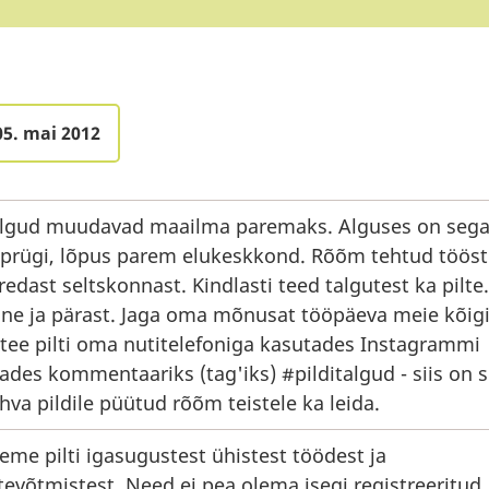
05. mai 2012
lgud muudavad maailma paremaks. Alguses on seg
 prügi, lõpus parem elukeskkond. Rõõm tehtud tööst
redast seltskonnast. Kindlasti teed talgutest ka pilte.
ne ja pärast. Jaga oma mõnusat tööpäeva meie kõig
 tee pilti oma nutitelefoniga kasutades Instagrammi
sades kommentaariks (tag'iks) #pilditalgud - siis on 
hva pildile püütud rõõm teistele ka leida.
eme pilti igasugustest ühistest töödest ja
tevõtmistest. Need ei pea olema isegi registreeritud