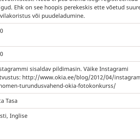
lgud. Ehk on see hoopis perekeskis ette võetud suu
vilakoristus või puudeladumine.
0
0
stagrammi sisaldav pildimasin. Väike Instagrami
tvustus: http://www.okia.ee/blog/2012/04/instagra
nomen-turundusvahend-okia-fotokonkurss/
ta Tasa
sti, Inglise