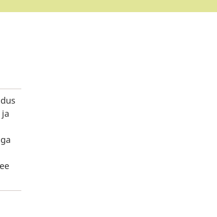
adus
 ja
iga
see