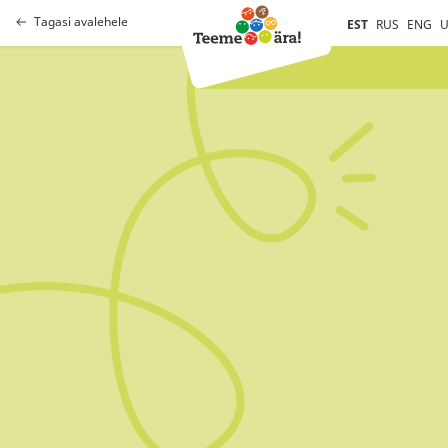
Tagasi avalehele
EST
RUS
ENG
U