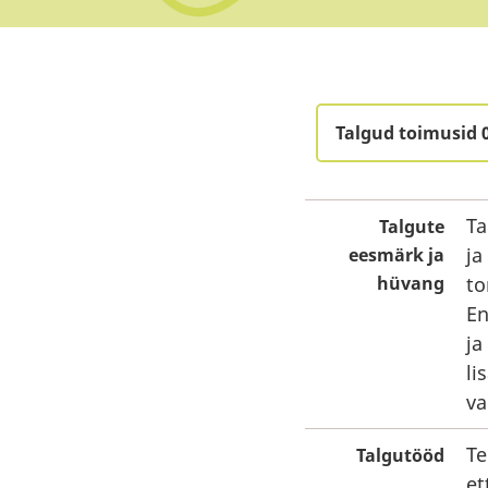
Talgud toimusid 
Ta
Talgute
ja
eesmärk ja
hüvang
to
En
ja
li
va
Te
Talgutööd
et