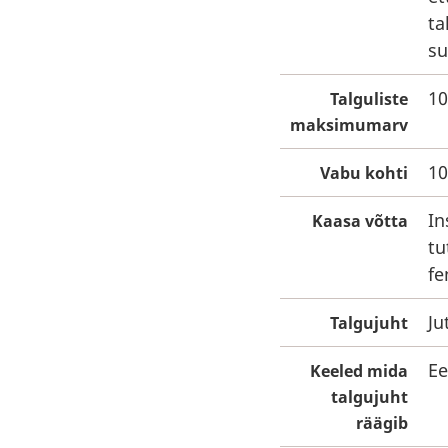
ta
su
10
Talguliste
maksimumarv
10
Vabu kohti
In
Kaasa võtta
tu
fe
Ju
Talgujuht
Ee
Keeled mida
talgujuht
räägib