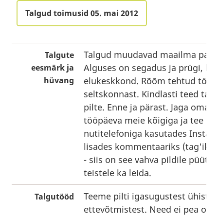
Talgud toimusid 05. mai 2012
Talgud muudavad maailma pare
Talgute
Alguses on segadus ja prügi, l
eesmärk ja
hüvang
elukeskkond. Rõõm tehtud tööst
seltskonnast. Kindlasti teed tal
pilte. Enne ja pärast. Jaga oma
tööpäeva meie kõigiga ja tee pil
nutitelefoniga kasutades Insta
lisades kommentaariks (tag'iks)
- siis on see vahva pildile püüt
teistele ka leida.
Teeme pilti igasugustest ühistes
Talgutööd
ettevõtmistest. Need ei pea ole