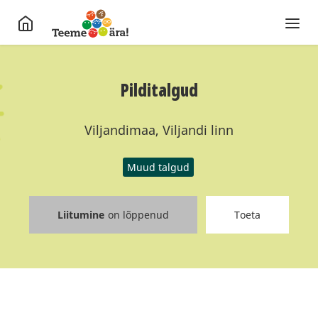
Pilditalgud
Viljandimaa, Viljandi linn
Muud talgud
Liitumine
on lõppenud
Toeta