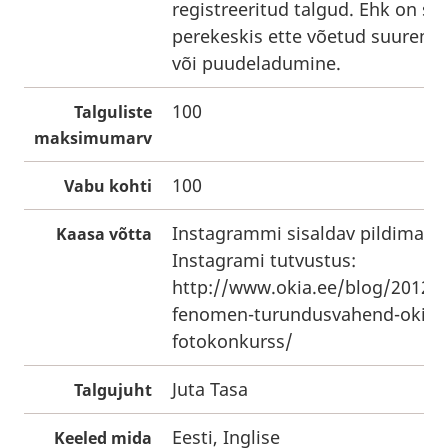
registreeritud talgud. Ehk on se
perekeskis ette võetud suurem s
või puudeladumine.
100
Talguliste
maksimumarv
100
Vabu kohti
Instagrammi sisaldav pildimasin
Kaasa võtta
Instagrami tutvustus:
http://www.okia.ee/blog/2012/
fenomen-turundusvahend-okia-
fotokonkurss/
Juta Tasa
Talgujuht
Eesti, Inglise
Keeled mida