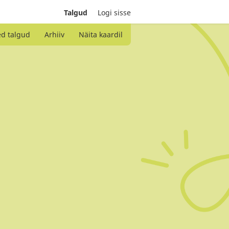
Talgud
Logi sisse
ed talgud
Arhiiv
Näita kaardil