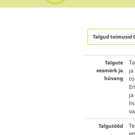
Talgud toimusid 
Ta
Talgute
ja
eesmärk ja
hüvang
to
En
ja
li
va
Te
Talgutööd
et