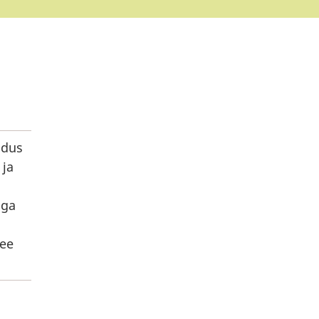
adus
 ja
iga
see