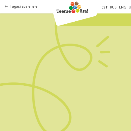
Tagasi avalehele
EST
RUS
ENG
U