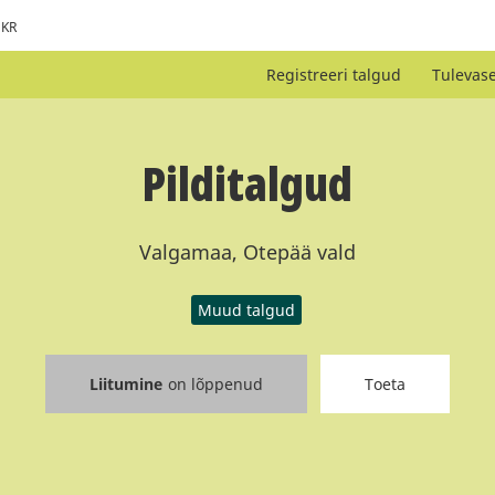
KR
Registreeri talgud
Tulevas
Pilditalgud
Valgamaa, Otepää vald
Muud talgud
Liitumine
on lõppenud
Toeta