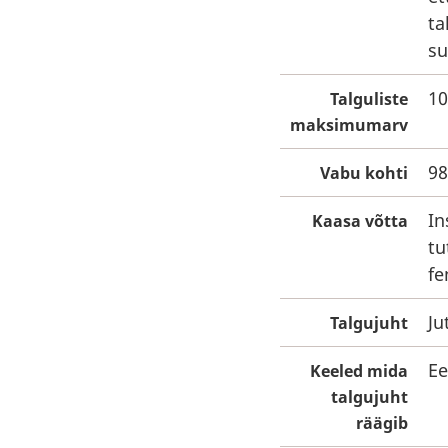
ta
su
10
Talguliste
maksimumarv
98
Vabu kohti
In
Kaasa võtta
tu
fe
Ju
Talgujuht
Ee
Keeled mida
talgujuht
räägib