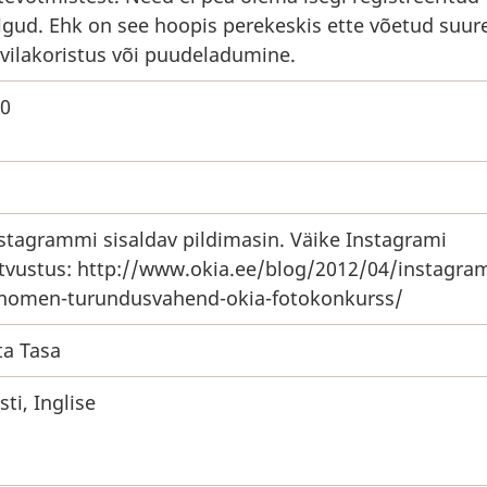
lgud. Ehk on see hoopis perekeskis ette võetud suu
vilakoristus või puudeladumine.
0
stagrammi sisaldav pildimasin. Väike Instagrami
tvustus: http://www.okia.ee/blog/2012/04/instagra
nomen-turundusvahend-okia-fotokonkurss/
ta Tasa
sti, Inglise