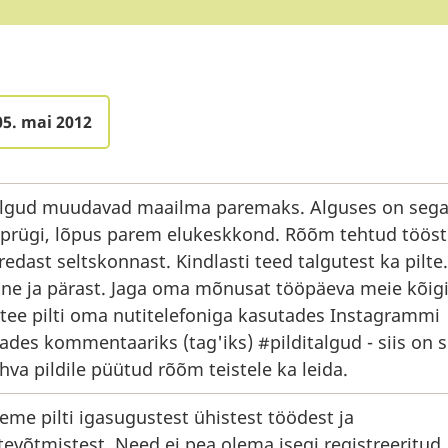
05. mai 2012
lgud muudavad maailma paremaks. Alguses on seg
 prügi, lõpus parem elukeskkond. Rõõm tehtud tööst
redast seltskonnast. Kindlasti teed talgutest ka pilte.
ne ja pärast. Jaga oma mõnusat tööpäeva meie kõig
 tee pilti oma nutitelefoniga kasutades Instagrammi
sades kommentaariks (tag'iks) #pilditalgud - siis on 
hva pildile püütud rõõm teistele ka leida.
eme pilti igasugustest ühistest töödest ja
tevõtmistest. Need ei pea olema isegi registreeritud