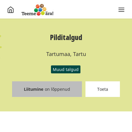
Pilditalgud
Tartumaa, Tartu
Muud talgud
Liitumine
on lõppenud
Toeta