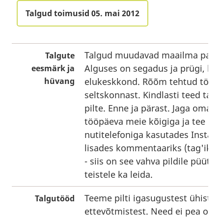
Talgud toimusid 05. mai 2012
Talgud muudavad maailma pare
Talgute
Alguses on segadus ja prügi, l
eesmärk ja
hüvang
elukeskkond. Rõõm tehtud tööst
seltskonnast. Kindlasti teed tal
pilte. Enne ja pärast. Jaga oma
tööpäeva meie kõigiga ja tee pil
nutitelefoniga kasutades Insta
lisades kommentaariks (tag'iks)
- siis on see vahva pildile püüt
teistele ka leida.
Teeme pilti igasugustest ühistes
Talgutööd
ettevõtmistest. Need ei pea ole