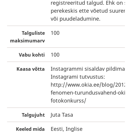
registreeritud talgud. Ehk on se
perekeskis ette võetud suurem s
või puudeladumine.
100
Talguliste
maksimumarv
100
Vabu kohti
Instagrammi sisaldav pildimasin
Kaasa võtta
Instagrami tutvustus:
http://www.okia.ee/blog/2012/
fenomen-turundusvahend-okia-
fotokonkurss/
Juta Tasa
Talgujuht
Eesti, Inglise
Keeled mida