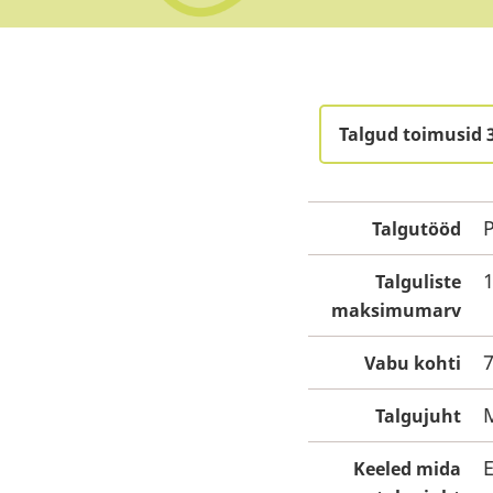
Talgud toimusid 3
P
Talgutööd
Talguliste
maksimumarv
Vabu kohti
Talgujuht
E
Keeled mida