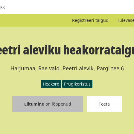
KR
Registreeri talgud
Tulevas
eetri aleviku heakorratalg
Harjumaa, Rae vald, Peetri alevik, Pargi tee 6
Heakord
Prügikoristus
Liitumine
on lõppenud
Toeta