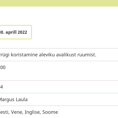
0. aprill 2022
rügi koristamine aleviku avalikust ruumist.
100
74
Margus Laula
esti, Vene, Inglise, Soome