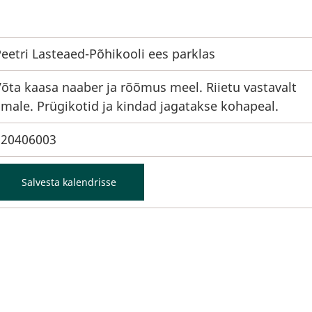
eetri Lasteaed-Põhikooli ees parklas
õta kaasa naaber ja rõõmus meel. Riietu vastavalt
lmale. Prügikotid ja kindad jagatakse kohapeal.
220406003
Salvesta kalendrisse