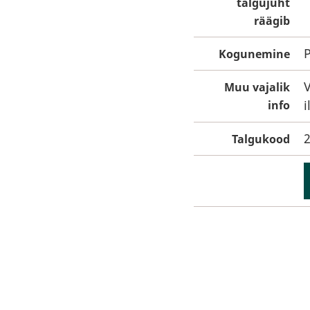
talgujuht
räägib
P
Kogunemine
V
Muu vajalik
i
info
Talgukood