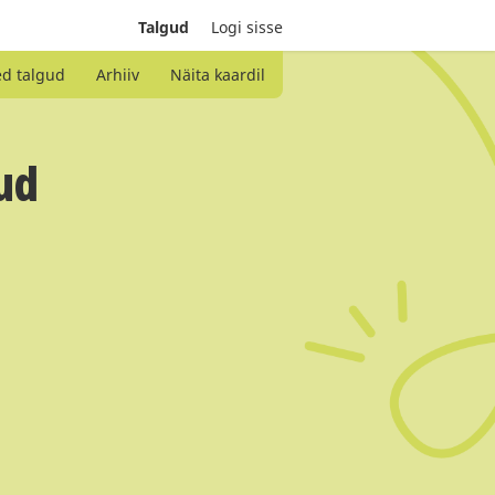
Talgud
Logi sisse
ed talgud
Arhiiv
Näita kaardil
ud