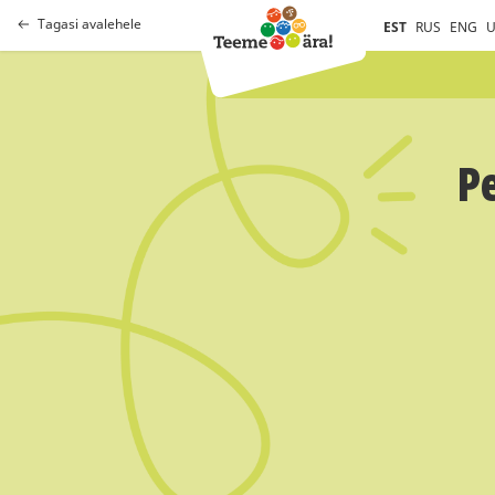
Tagasi avalehele
EST
RUS
ENG
U
P