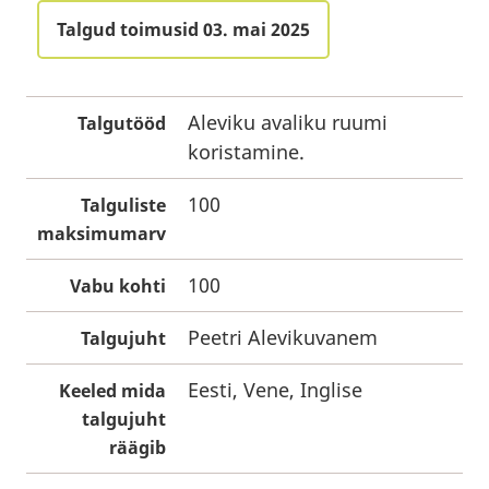
Talgud toimusid 03. mai 2025
Aleviku avaliku ruumi
Talgutööd
koristamine.
100
Talguliste
maksimumarv
100
Vabu kohti
Peetri Alevikuvanem
Talgujuht
Eesti, Vene, Inglise
Keeled mida
talgujuht
räägib