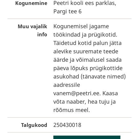
Peetri kooli ees parklas,
Kogunemine
Pargi tee 6
Kogunemisel jagame
Muu vajalik
töökindad ja prügikotid.
info
Täidetud kotid palun jätta
alevike suuremate teede
äärde ja võimalusel saada
päeva lõpuks prügikottide
asukohad (tänavate nimed)
aadressile
vanem@peetri.ee
. Kaasa
võta naaber, hea tuju ja
rõõmus meel.
250430018
Talgukood