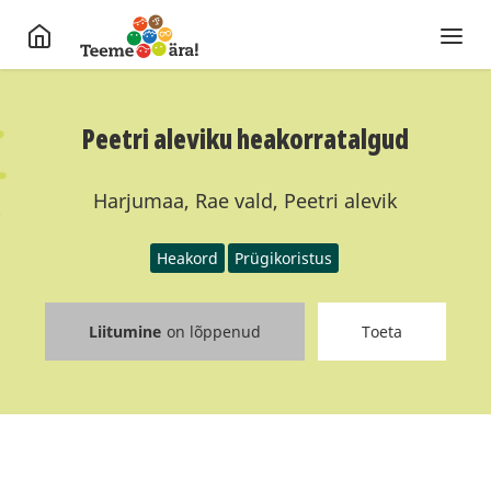
Peetri aleviku heakorratalgud
Harjumaa, Rae vald, Peetri alevik
Heakord
Prügikoristus
Liitumine
on lõppenud
Toeta