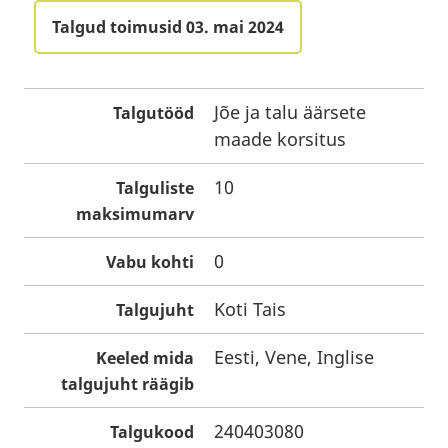
Talgud toimusid 03. mai 2024
Jõe ja talu äärsete
Talgutööd
maade korsitus
10
Talguliste
maksimumarv
0
Vabu kohti
Koti Tais
Talgujuht
Eesti, Vene, Inglise
Keeled mida
talgujuht räägib
240403080
Talgukood