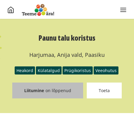
Paunu talu koristus
Harjumaa, Anija vald, Paasiku
Heakord
Külatalgud
Prügikoristus
Veeohutus
Liitumine
on lõppenud
Toeta