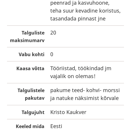
peenrad ja kasvuhoone,
teha suur kevadine koristus,
tasandada pinnast jne
20
Talguliste
maksimumarv
0
Vabu kohti
Tööriistad, töökindad jm
Kaasa võtta
vajalik on olemas!
pakume teed- kohvi- morssi
Talgulistele
ja natuke näksimist kõrvale
pakutav
Kristo Kaukver
Talgujuht
Eesti
Keeled mida