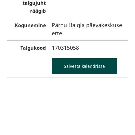
talgujuht
räägib
Pärnu Haigla päevakeskuse
Kogunemine
ette
170315058
Talgukood
Salvesta kalendrisse