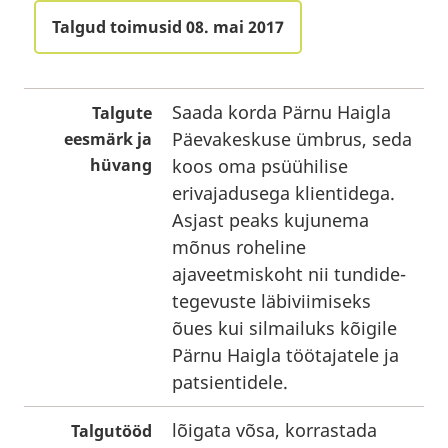
Talgud toimusid 08. mai 2017
Saada korda Pärnu Haigla
Talgute
Päevakeskuse ümbrus, seda
eesmärk ja
hüvang
koos oma psüühilise
erivajadusega klientidega.
Asjast peaks kujunema
mõnus roheline
ajaveetmiskoht nii tundide-
tegevuste läbiviimiseks
õues kui silmailuks kõigile
Pärnu Haigla töötajatele ja
patsientidele.
lõigata võsa, korrastada
Talgutööd