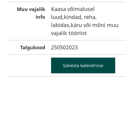
Kaasa võimalusel
Muu vajalik
luud,kindad, reha,
info
labidas,käru või mõni muu
vajalik tööriist
250502023
Talgukood
Salvesta kalendrisse