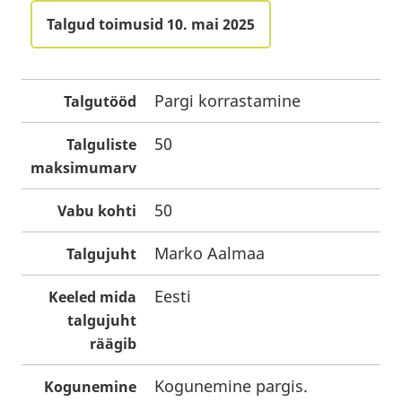
Talgud toimusid 10. mai 2025
Pargi korrastamine
Talgutööd
50
Talguliste
maksimumarv
50
Vabu kohti
Marko Aalmaa
Talgujuht
Eesti
Keeled mida
talgujuht
räägib
Kogunemine pargis.
Kogunemine