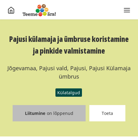
Pajusi külamaja ja ümbruse koristamine
ja pinkide valmistamine
Jõgevamaa, Pajusi vald, Pajusi, Pajusi Külamaja
ümbrus
Külatalgud
Liitumine
on lõppenud
Toeta