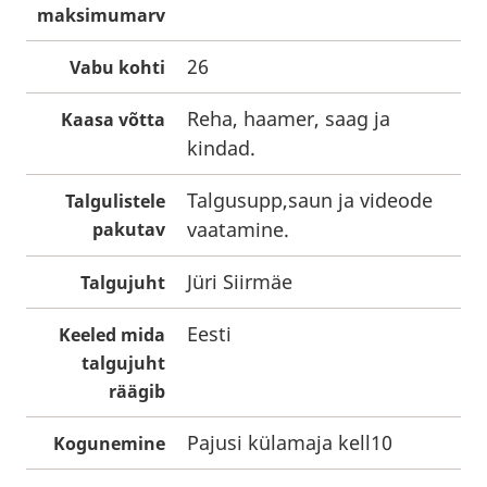
maksimumarv
26
Vabu kohti
Reha, haamer, saag ja
Kaasa võtta
kindad.
Talgusupp,saun ja videode
Talgulistele
vaatamine.
pakutav
Jüri Siirmäe
Talgujuht
Eesti
Keeled mida
talgujuht
räägib
Pajusi külamaja kell10
Kogunemine