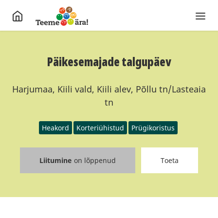
Päikesemajade talgupäev
Harjumaa, Kiili vald, Kiili alev, Põllu tn/Lasteaia
tn
Heakord
Korteriühistud
Prügikoristus
Liitumine
on lõppenud
Toeta