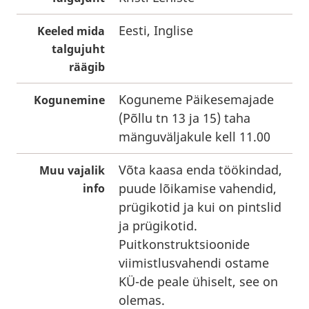
Eesti, Inglise
Keeled mida
talgujuht
räägib
Koguneme Päikesemajade
Kogunemine
(Põllu tn 13 ja 15) taha
mänguväljakule kell 11.00
Võta kaasa enda töökindad,
Muu vajalik
puude lõikamise vahendid,
info
prügikotid ja kui on pintslid
ja prügikotid.
Puitkonstruktsioonide
viimistlusvahendi ostame
KÜ-de peale ühiselt, see on
olemas.