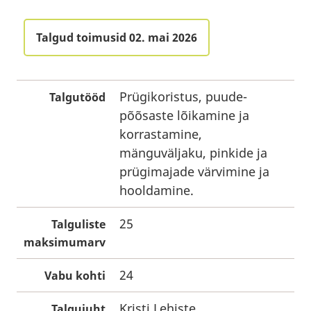
Talgud toimusid 02. mai 2026
Prügikoristus, puude-
Talgutööd
põõsaste lõikamine ja
korrastamine,
mänguväljaku, pinkide ja
prügimajade värvimine ja
hooldamine.
25
Talguliste
maksimumarv
24
Vabu kohti
Kristi Lehiste
Talgujuht