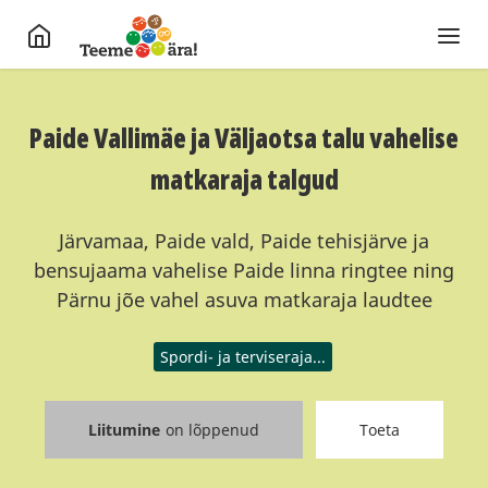
Paide Vallimäe ja Väljaotsa talu vahelise
matkaraja talgud
Järvamaa, Paide vald, Paide tehisjärve ja
bensujaama vahelise Paide linna ringtee ning
Pärnu jõe vahel asuva matkaraja laudtee
Spordi- ja terviseraja...
Liitumine
on lõppenud
Toeta