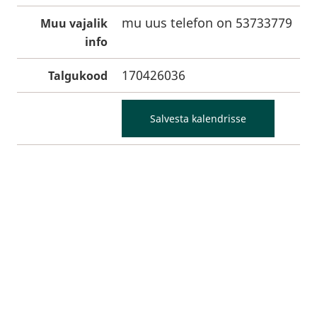
mu uus telefon on 53733779
Muu vajalik
info
170426036
Talgukood
Salvesta kalendrisse