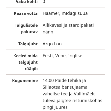
0
Vabu kohti
Haamer, midagi süüa
Kaasa võtta
Allikavesi ja stardipaketi
Talgulistele
nänn
pakutav
Argo Loo
Talgujuht
Eesti, Vene, Inglise
Keeled mida
talgujuht
räägib
14.00 Paide tehika ja
Kogunemine
Sillaotsa bensujaama
vahelise tee ja Vallimäelt
tuleva jalgtee ristumiskohas
pingi juures