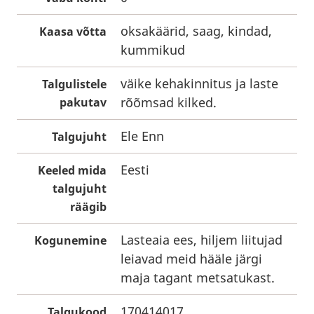
oksakäärid, saag, kindad,
Kaasa võtta
kummikud
väike kehakinnitus ja laste
Talgulistele
rõõmsad kilked.
pakutav
Ele Enn
Talgujuht
Eesti
Keeled mida
talgujuht
räägib
Lasteaia ees, hiljem liitujad
Kogunemine
leiavad meid hääle järgi
maja tagant metsatukast.
170414017
Talgukood