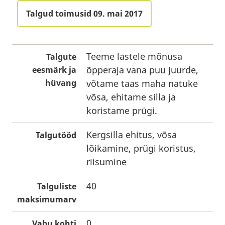
Talgud toimusid 09. mai 2017
Teeme lastele mõnusa
Talgute
õpperaja vana puu juurde,
eesmärk ja
hüvang
võtame taas maha natuke
võsa, ehitame silla ja
koristame prügi.
Kergsilla ehitus, võsa
Talgutööd
lõikamine, prügi koristus,
riisumine
40
Talguliste
maksimumarv
0
Vabu kohti