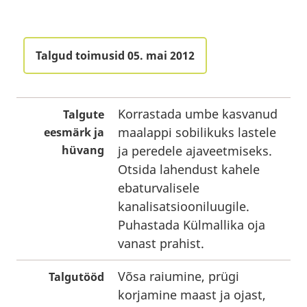
Talgud toimusid 05. mai 2012
Korrastada umbe kasvanud
Talgute
maalappi sobilikuks lastele
eesmärk ja
hüvang
ja peredele ajaveetmiseks.
Otsida lahendust kahele
ebaturvalisele
kanalisatsiooniluugile.
Puhastada Külmallika oja
vanast prahist.
Võsa raiumine, prügi
Talgutööd
korjamine maast ja ojast,