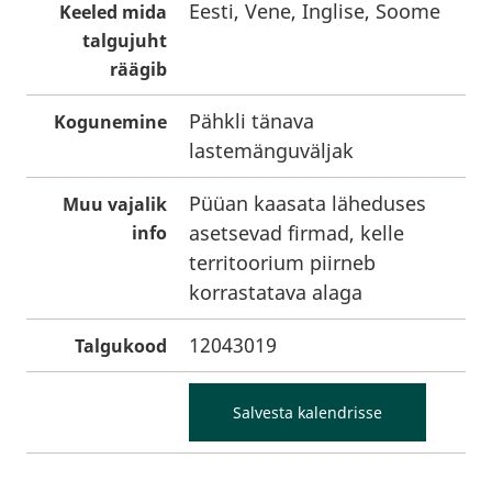
Eesti, Vene, Inglise, Soome
Keeled mida
talgujuht
räägib
Pähkli tänava
Kogunemine
lastemänguväljak
Püüan kaasata läheduses
Muu vajalik
asetsevad firmad, kelle
info
territoorium piirneb
korrastatava alaga
12043019
Talgukood
Salvesta kalendrisse