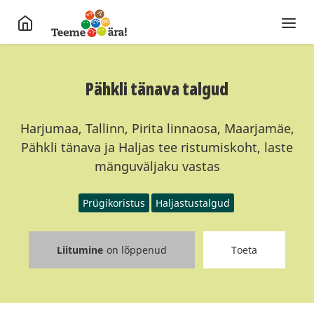
Pähkli tänava talgud
Harjumaa, Tallinn, Pirita linnaosa, Maarjamäe,
Pähkli tänava ja Haljas tee ristumiskoht, laste
mänguväljaku vastas
Prügikoristus
Haljastustalgud
Liitumine
on lõppenud
Toeta