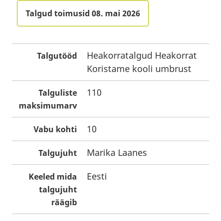
Talgud toimusid 08. mai 2026
Heakorratalgud Heakorrat
Talgutööd
Koristame kooli umbrust
110
Talguliste
maksimumarv
10
Vabu kohti
Marika Laanes
Talgujuht
Eesti
Keeled mida
talgujuht
räägib