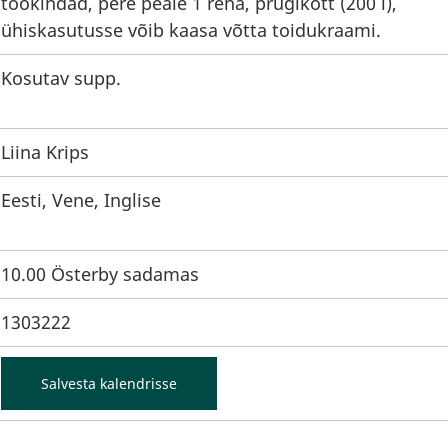
töökindad, pere peale 1 reha, prügikott (200 l),
ühiskasutusse võib kaasa võtta toidukraami.
Kosutav supp.
Liina Krips
Eesti, Vene, Inglise
10.00 Österby sadamas
1303222
Salvesta kalendrisse