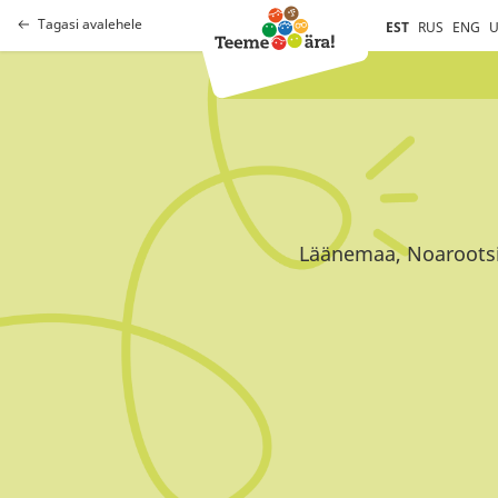
Tagasi avalehele
EST
RUS
ENG
U
Läänemaa, Noarootsi