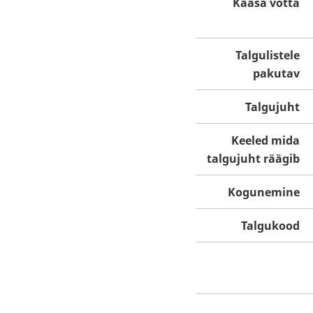
Kaasa võtta
Talgulistele
pakutav
Talgujuht
Keeled mida
talgujuht räägib
Kogunemine
Talgukood