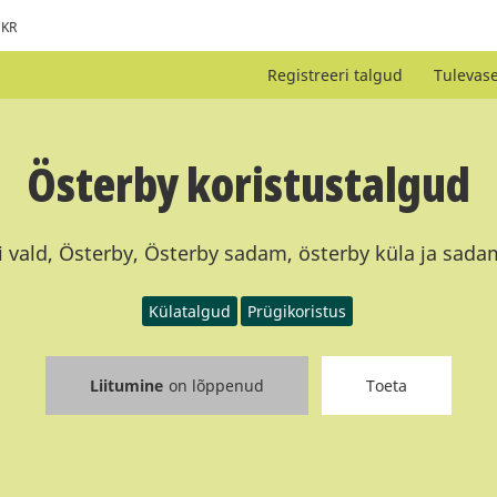
KR
Registreeri talgud
Tulevas
Österby koristustalgud
 vald, Österby, Österby sadam, österby küla ja sada
Külatalgud
Prügikoristus
Liitumine
on lõppenud
Toeta