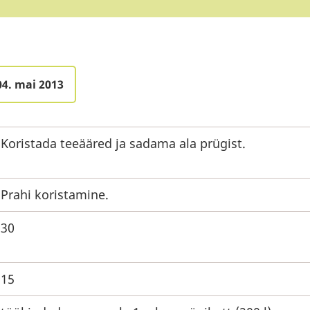
04. mai 2013
Koristada teeääred ja sadama ala prügist.
Prahi koristamine.
30
15