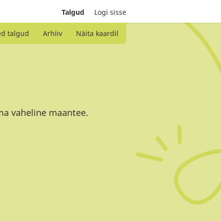
Talgud
Logi sisse
ed talgud
Arhiiv
Näita kaardil
ma vaheline maantee.