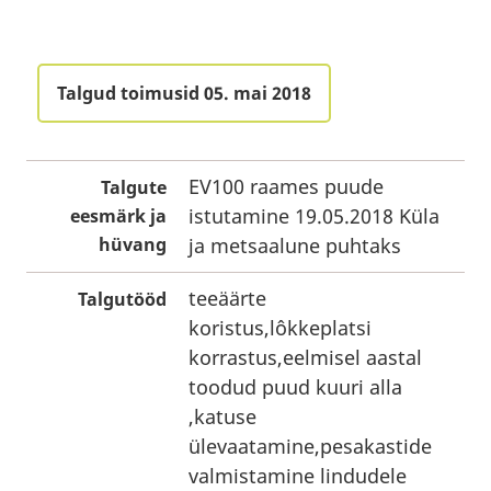
Talgud toimusid 05. mai 2018
EV100 raames puude
Talgute
istutamine 19.05.2018 Küla
eesmärk ja
hüvang
ja metsaalune puhtaks
teeäärte
Talgutööd
koristus,lôkkeplatsi
korrastus,eelmisel aastal
toodud puud kuuri alla
,katuse
ülevaatamine,pesakastide
valmistamine lindudele