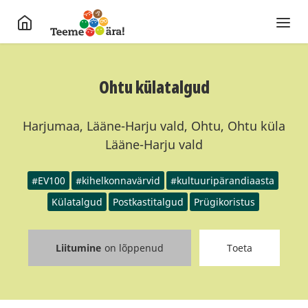
Ohtu külatalgud
Harjumaa, Lääne-Harju vald, Ohtu, Ohtu küla
Lääne-Harju vald
#EV100
#kihelkonnavärvid
#kultuuripärandiaasta
Külatalgud
Postkastitalgud
Prügikoristus
Liitumine
on lõppenud
Toeta