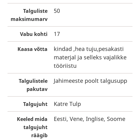
50
Talguliste
maksimumarv
17
Vabu kohti
kindad ,hea tuju,pesakasti
Kaasa võtta
materjal ja selleks vajalikke
tööriistu
Jahimeeste poolt talgusupp
Talgulistele
pakutav
Katre Tulp
Talgujuht
Eesti, Vene, Inglise, Soome
Keeled mida
talgujuht
räägib