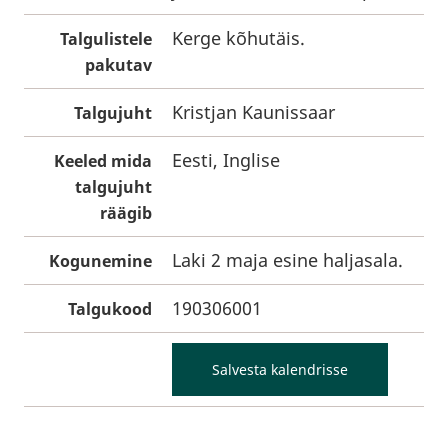
Kerge kõhutäis.
Talgulistele
pakutav
Kristjan Kaunissaar
Talgujuht
Eesti, Inglise
Keeled mida
talgujuht
räägib
Laki 2 maja esine haljasala.
Kogunemine
190306001
Talgukood
Salvesta kalendrisse