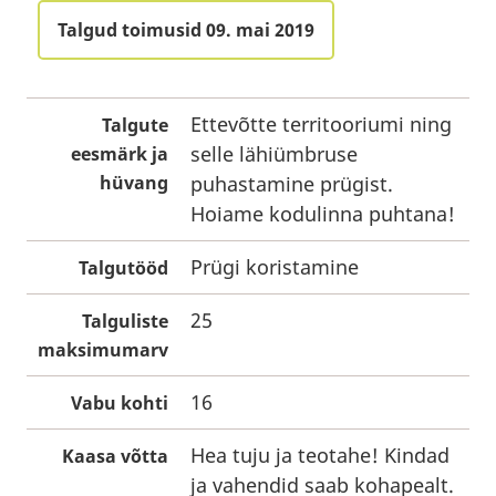
Talgud toimusid 09. mai 2019
Ettevõtte territooriumi ning
Talgute
selle lähiümbruse
eesmärk ja
hüvang
puhastamine prügist.
Hoiame kodulinna puhtana!
Prügi koristamine
Talgutööd
25
Talguliste
maksimumarv
16
Vabu kohti
Hea tuju ja teotahe! Kindad
Kaasa võtta
ja vahendid saab kohapealt.