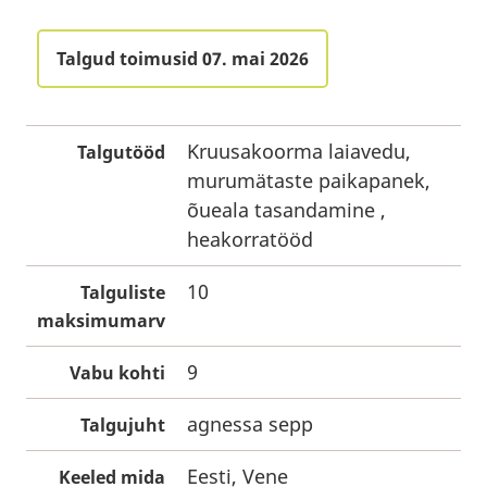
Talgud toimusid 07. mai 2026
Kruusakoorma laiavedu,
Talgutööd
murumätaste paikapanek,
õueala tasandamine ,
heakorratööd
10
Talguliste
maksimumarv
9
Vabu kohti
agnessa sepp
Talgujuht
Eesti, Vene
Keeled mida