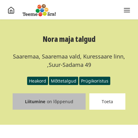
Nora maja talgud
Saaremaa, Saaremaa vald, Kuressaare linn,
,Suur-Sadama 49
Heakord
Mõttetalgud
Prügikoristus
Liitumine
on lõppenud
Toeta