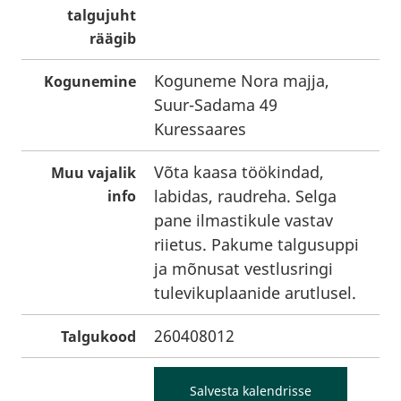
talgujuht
räägib
Koguneme Nora majja,
Kogunemine
Suur-Sadama 49
Kuressaares
Võta kaasa töökindad,
Muu vajalik
labidas, raudreha. Selga
info
pane ilmastikule vastav
riietus. Pakume talgusuppi
ja mõnusat vestlusringi
tulevikuplaanide arutlusel.
260408012
Talgukood
Salvesta kalendrisse