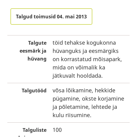
Talgud toimusid 04. mai 2013
töid tehakse kogukonna
Talgute
hüvanguks ja eesmärgiks
eesmärk ja
hüvang
on korrastatud mõisapark,
mida on võimalik ka
jätkuvalt hooldada.
võsa lõikamine, hekkide
Talgutööd
pügamine, okste korjamine
ja põletamine, lehtede ja
kulu riisumine.
100
Talguliste