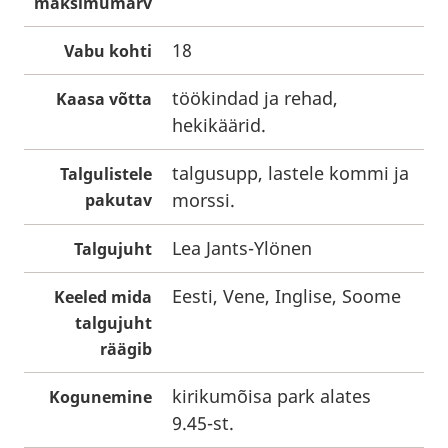
maksimumarv
18
Vabu kohti
töökindad ja rehad,
Kaasa võtta
hekikäärid.
talgusupp, lastele kommi ja
Talgulistele
morssi.
pakutav
Lea Jants-Ylönen
Talgujuht
Eesti, Vene, Inglise, Soome
Keeled mida
talgujuht
räägib
kirikumõisa park alates
Kogunemine
9.45-st.