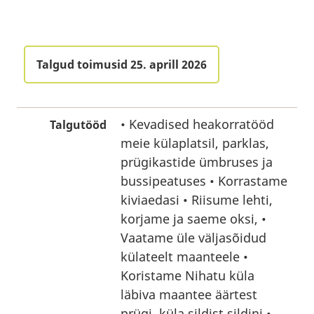
Talgud toimusid 25. aprill 2026
• Kevadised heakorratööd
Talgutööd
meie külaplatsil, parklas,
prügikastide ümbruses ja
bussipeatuses • Korrastame
kiviaedasi • Riisume lehti,
korjame ja saeme oksi, •
Vaatame üle väljasõidud
külateelt maanteele •
Koristame Nihatu küla
läbiva maantee äärtest
prügi, küla sildist sildini •