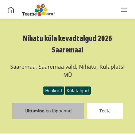
Nihatu küla kevadtalgud 2026
Saaremaal
Saaremaa, Saaremaa vald, Nihatu, Külaplatsi
MÜ
Heakord
Külatalgud
Liitumine
on lõppenud
Toeta