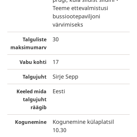
Teeme ettevalmistusi
bussiootepaviljoni
värvimiseks
30
Talguliste
maksimumarv
17
Vabu kohti
Sirje Sepp
Talgujuht
Eesti
Keeled mida
talgujuht
räägib
Kogunemine külaplatsil
Kogunemine
10.30