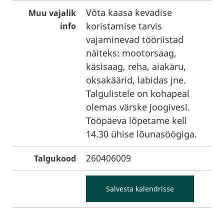
Võta kaasa kevadise
Muu vajalik
koristamise tarvis
info
vajaminevad tööriistad
näiteks: mootorsaag,
käsisaag, reha, aiakäru,
oksakäärid, labidas jne.
Talgulistele on kohapeal
olemas värske joogivesi.
Tööpäeva lõpetame kell
14.30 ühise lõunasöögiga.
260406009
Talgukood
Salvesta kalendrisse