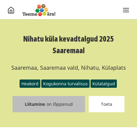
Nihatu küla kevadtalgud 2025
Saaremaal
Saaremaa, Saaremaa vald, Nihatu, Külaplats
Heakord
Kogukonna turvalisus
Külatalgud
Liitumine
on lõppenud
Toeta