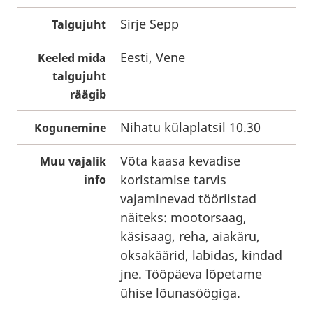
Sirje Sepp
Talgujuht
Eesti, Vene
Keeled mida
talgujuht
räägib
Nihatu külaplatsil 10.30
Kogunemine
Võta kaasa kevadise
Muu vajalik
koristamise tarvis
info
vajaminevad tööriistad
näiteks: mootorsaag,
käsisaag, reha, aiakäru,
oksakäärid, labidas, kindad
jne. Tööpäeva lõpetame
ühise lõunasöögiga.