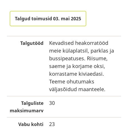
Talgud toimusid 03. mai 2025
Kevadised heakorratööd
Talgutööd
meie külaplatsil, parklas ja
bussipeatuses. Riisume,
saeme ja korjame oksi,
korrastame kiviaedasi.
Teeme ohutumaks
väljasõidud maanteele.
30
Talguliste
maksimumarv
23
Vabu kohti