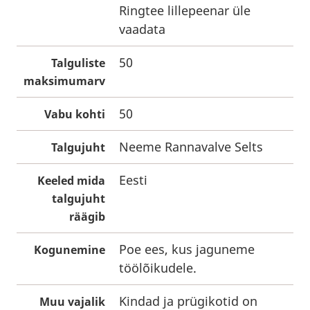
Ringtee lillepeenar üle
vaadata
50
Talguliste
maksimumarv
50
Vabu kohti
Neeme Rannavalve Selts
Talgujuht
Eesti
Keeled mida
talgujuht
räägib
Poe ees, kus jaguneme
Kogunemine
töölõikudele.
Kindad ja prügikotid on
Muu vajalik