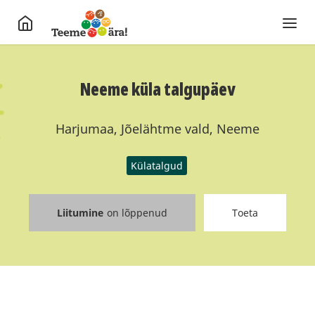
Neeme küla talgupäev
Harjumaa, Jõelähtme vald, Neeme
Külatalgud
Liitumine
on lõppenud
Toeta