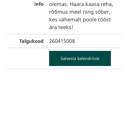
olemas. Haara kaasa reha,
info
rõõmus meel ning sõber,
kes vähemalt poole tööst
ära teeks!
260415008
Talgukood
Salvesta kalendrisse