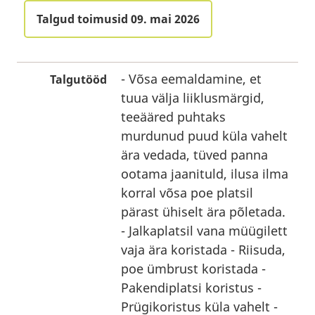
Talgud toimusid 09. mai 2026
- Võsa eemaldamine, et
Talgutööd
tuua välja liiklusmärgid,
teeääred puhtaks
murdunud puud küla vahelt
ära vedada, tüved panna
ootama jaanituld, ilusa ilma
korral võsa poe platsil
pärast ühiselt ära põletada.
- Jalkaplatsil vana müügilett
vaja ära koristada - Riisuda,
poe ümbrust koristada -
Pakendiplatsi koristus -
Prügikoristus küla vahelt -