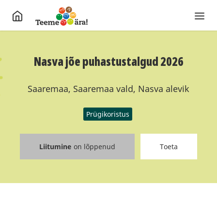
Nasva jõe puhastustalgud 2026
Saaremaa, Saaremaa vald, Nasva alevik
Prügikoristus
Liitumine
on lõppenud
Toeta