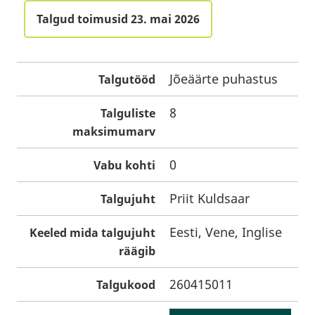
Talgud toimusid 23. mai 2026
Jõeäärte puhastus
Talgutööd
8
Talguliste
maksimumarv
0
Vabu kohti
Priit Kuldsaar
Talgujuht
Eesti, Vene, Inglise
Keeled mida talgujuht
räägib
260415011
Talgukood