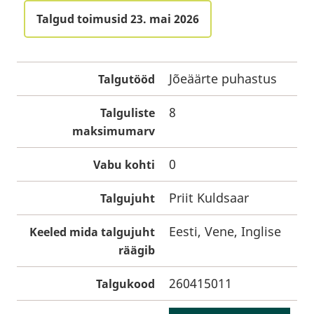
Talgud toimusid 23. mai 2026
Jõeäärte puhastus
Talgutööd
8
Talguliste
maksimumarv
0
Vabu kohti
Priit Kuldsaar
Talgujuht
Eesti, Vene, Inglise
Keeled mida talgujuht
räägib
260415011
Talgukood