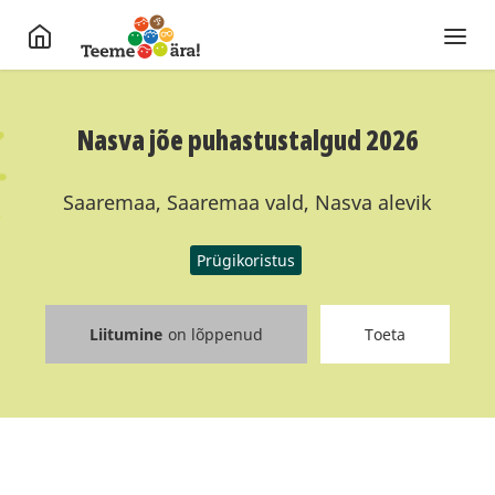
Nasva jõe puhastustalgud 2026
Saaremaa, Saaremaa vald, Nasva alevik
Prügikoristus
Liitumine
on lõppenud
Toeta