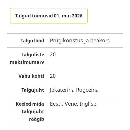
Talgud toimusid 01. mai 2026
Prügikoristus ja heakord
Talgutööd
20
Talguliste
maksimumarv
20
Vabu kohti
Jekaterina Rogozina
Talgujuht
Eesti, Vene, Inglise
Keeled mida
talgujuht
räägib