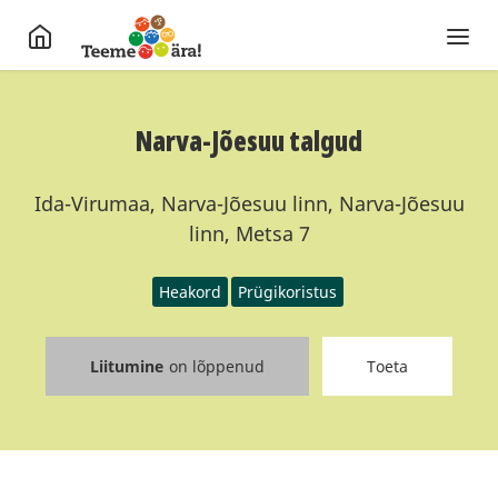
Narva-Jõesuu talgud
Ida-Virumaa, Narva-Jõesuu linn, Narva-Jõesuu
linn, Metsa 7
Heakord
Prügikoristus
Liitumine
on lõppenud
Toeta