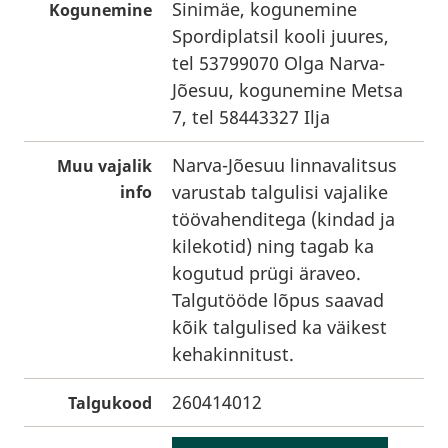
Sinimäe, kogunemine
Kogunemine
Spordiplatsil kooli juures,
tel 53799070 Olga Narva-
Jõesuu, kogunemine Metsa
7, tel 58443327 Ilja
Narva-Jõesuu linnavalitsus
Muu vajalik
varustab talgulisi vajalike
info
töövahenditega (kindad ja
kilekotid) ning tagab ka
kogutud prügi äraveo.
Talgutööde lõpus saavad
kõik talgulised ka väikest
kehakinnitust.
260414012
Talgukood