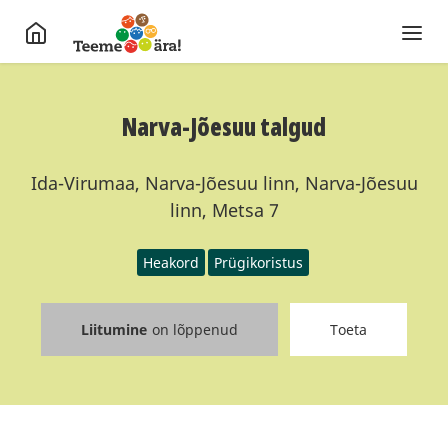
Narva-Jõesuu talgud
Ida-Virumaa, Narva-Jõesuu linn, Narva-Jõesuu
linn, Metsa 7
Heakord
Prügikoristus
Liitumine
on lõppenud
Toeta