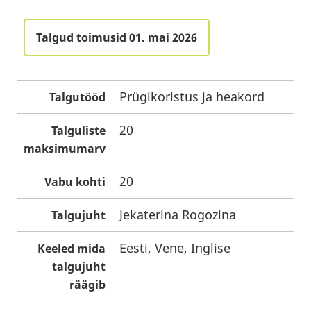
Talgud toimusid 01. mai 2026
Prügikoristus ja heakord
Talgutööd
20
Talguliste
maksimumarv
20
Vabu kohti
Jekaterina Rogozina
Talgujuht
Eesti, Vene, Inglise
Keeled mida
talgujuht
räägib