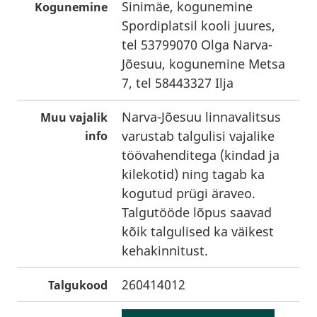
Sinimäe, kogunemine
Kogunemine
Spordiplatsil kooli juures,
tel 53799070 Olga Narva-
Jõesuu, kogunemine Metsa
7, tel 58443327 Ilja
Narva-Jõesuu linnavalitsus
Muu vajalik
varustab talgulisi vajalike
info
töövahenditega (kindad ja
kilekotid) ning tagab ka
kogutud prügi äraveo.
Talgutööde lõpus saavad
kõik talgulised ka väikest
kehakinnitust.
260414012
Talgukood