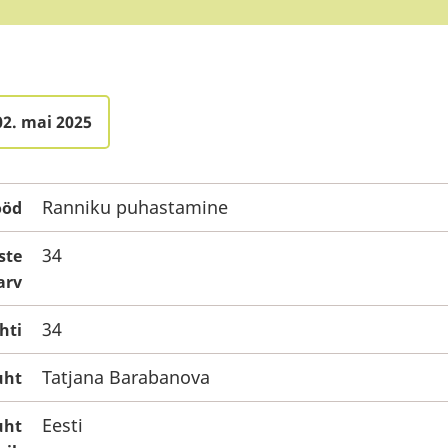
02. mai 2025
Ranniku puhastamine
ööd
34
ste
arv
34
hti
Tatjana Barabanova
uht
Eesti
uht