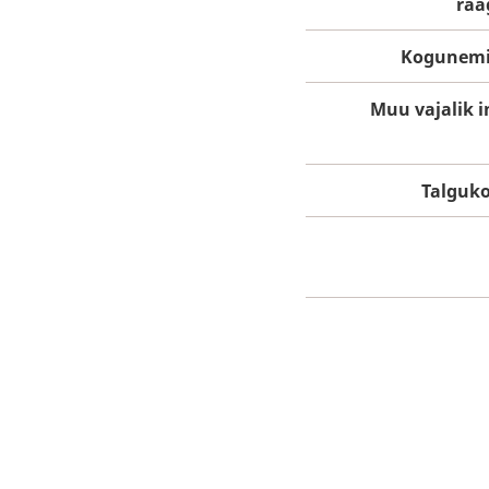
rää
Kogunem
Muu vajalik i
Talguk