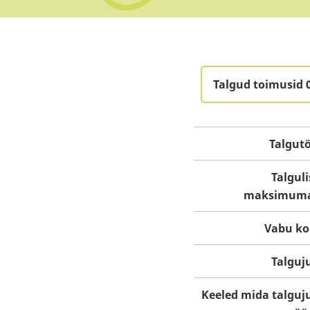
Talgud toimusid 
Talgut
Talguli
maksimum
Vabu ko
Talguj
Keeled mida talguj