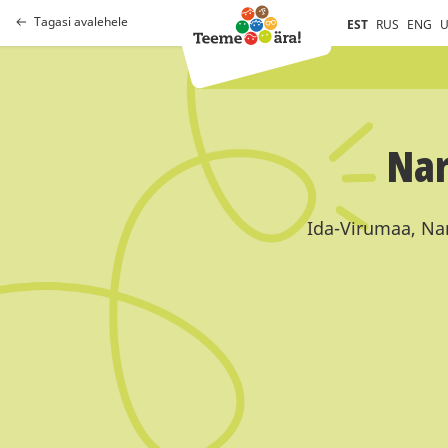
Tagasi avalehele
EST
RUS
ENG
U
Nar
Ida-Virumaa, Nar