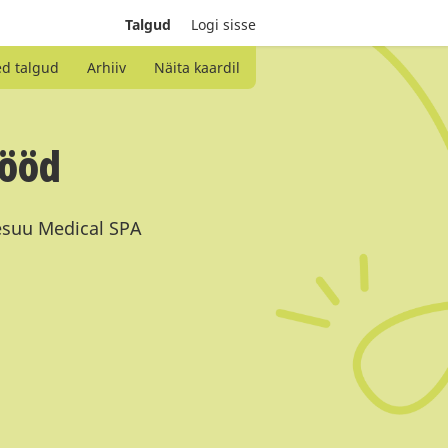
Talgud
Logi sisse
ed talgud
Arhiiv
Näita kaardil
tööd
õesuu Medical SPA