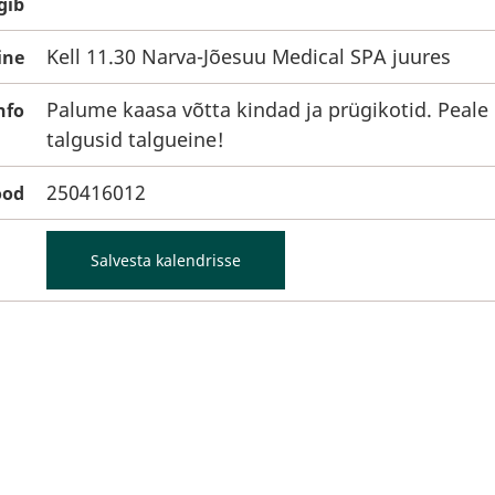
gib
Kell 11.30 Narva-Jõesuu Medical SPA juures
ine
Palume kaasa võtta kindad ja prügikotid. Peale
nfo
talgusid talgueine!
250416012
ood
Salvesta kalendrisse