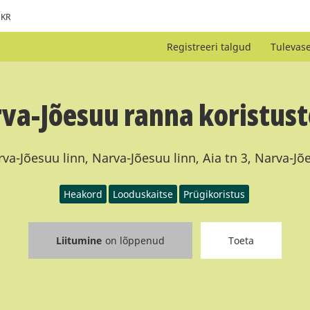
KR
Registreeri talgud
Tulevas
va-Jõesuu ranna koristus
va-Jõesuu linn, Narva-Jõesuu linn, Aia tn 3, Narva-J
Heakord
Looduskaitse
Prügikoristus
Liitumine
on lõppenud
Toeta