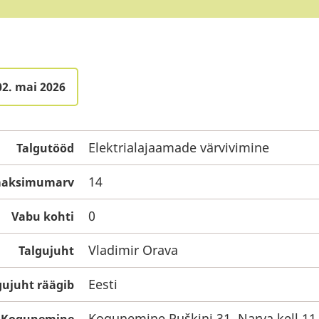
02. mai 2026
Elektrialajaamade värvivimine
Talgutööd
14
 maksimumarv
0
Vabu kohti
Vladimir Orava
Talgujuht
Eesti
gujuht räägib
Kogunemine Puškini 31, Narva kell 11