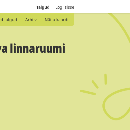
Talgud
Logi sisse
ed talgud
Arhiiv
Näita kaardil
a linnaruumi