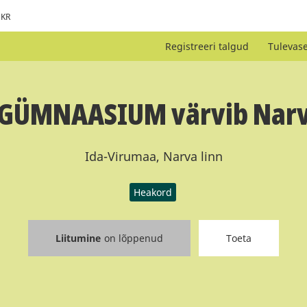
KR
Registreeri talgud
Tulevas
GÜMNAASIUM värvib Narv
Ida-Virumaa, Narva linn
Heakord
Liitumine
on lõppenud
Toeta