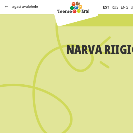
Tagasi avalehele
EST
RUS
ENG
U
NARVA RIIGI