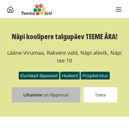
Näpi koolipere talgupäev TEEME ÄRA!
Lääne-Virumaa, Rakvere vald, Näpi alevik, Näpi
tee 10
Elurikkad õppeaiad
Heakord
Prügikoristus
Liitumine
on lõppenud
Toeta