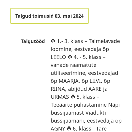
Talgud toimusid 03. mai 2024
☘️ 1.- 3. klass – Taimelavade
Talgutööd
loomine, eestvedaja õp
LEELO ☘️ 4. - 5. klass –
vanade raamatute
utiliseerimine, eestvedajad
õp MAARJA, õp LIIVI, õp
RIINA, abijõud AARE ja
URMAS ☘️ 5. klass –
Teeäärte puhastamine Näpi
bussijaamast Viadukti
bussijaamani, eestvedaja õp
AGNY ☘️ 6. klass - Tare -