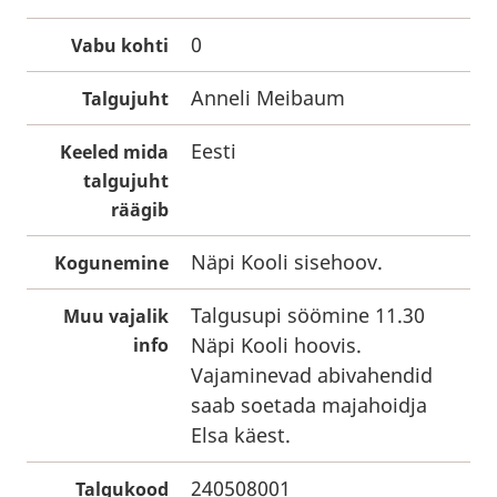
0
Vabu kohti
Anneli Meibaum
Talgujuht
Eesti
Keeled mida
talgujuht
räägib
Näpi Kooli sisehoov.
Kogunemine
Talgusupi söömine 11.30
Muu vajalik
Näpi Kooli hoovis.
info
Vajaminevad abivahendid
saab soetada majahoidja
Elsa käest.
240508001
Talgukood