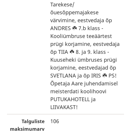
Tarekese/
õuesõppemajakese
värvimine, eestvedaja õp
ANDRES ☘️ 7.b klass -
Kooliümbruse teeäärtest
prügi korjamine, eestvedaja
õp TIIA ☘️ 8. ja 9. klass -
Kuuseheki ümbruses prügi
korjamine, eestvedajad õp
SVETLANA ja õp IRIS ☘️ PS!
Õpetaja Aare juhendamisel
meisterdati koolihoovi
PUTUKAHOTELL ja
LIIVAKAST!
106
Talguliste
maksimumarv