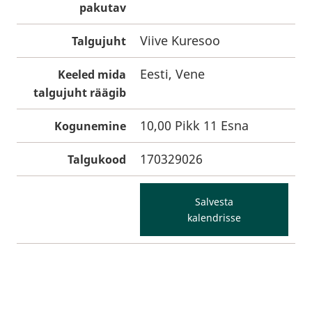
pakutav
Viive Kuresoo
Talgujuht
Eesti, Vene
Keeled mida
talgujuht räägib
10,00 Pikk 11 Esna
Kogunemine
170329026
Talgukood
Salvesta
kalendrisse