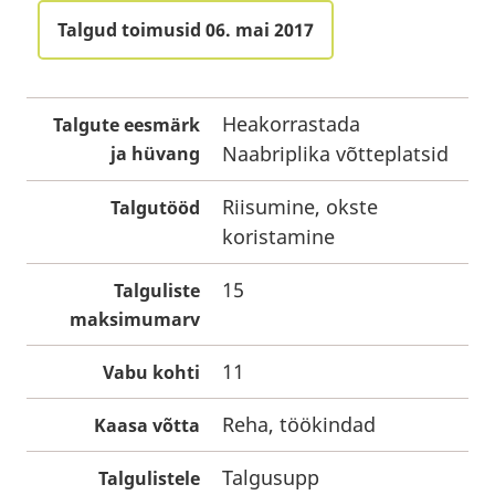
Talgud toimusid 06. mai 2017
Heakorrastada
Talgute eesmärk
Naabriplika võtteplatsid
ja hüvang
Riisumine, okste
Talgutööd
koristamine
15
Talguliste
maksimumarv
11
Vabu kohti
Reha, töökindad
Kaasa võtta
Talgusupp
Talgulistele