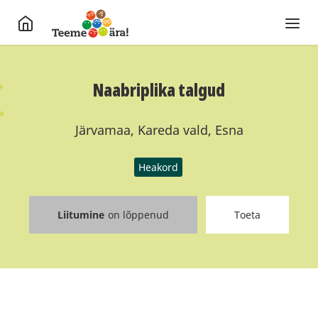
Naabriplika talgud
Järvamaa, Kareda vald, Esna
Heakord
Liitumine
on lõppenud
Toeta