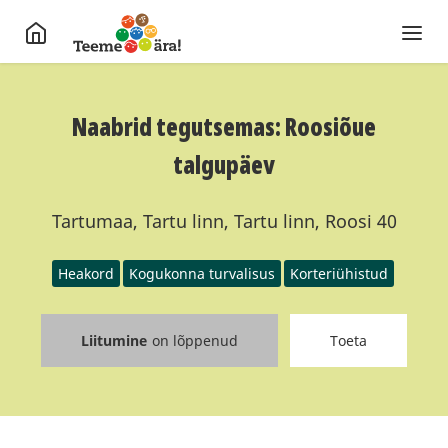
Naabrid tegutsemas: Roosiõue
talgupäev
Tartumaa, Tartu linn, Tartu linn, Roosi 40
Heakord
Kogukonna turvalisus
Korteriühistud
Liitumine
on lõppenud
Toeta