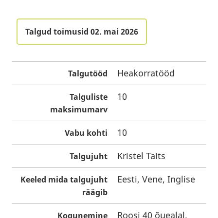
Talgud toimusid 02. mai 2026
Heakorratööd
Talgutööd
10
Talguliste
maksimumarv
10
Vabu kohti
Kristel Taits
Talgujuht
Eesti, Vene, Inglise
Keeled mida talgujuht
räägib
Roosi 40 õuealal.
Kogunemine