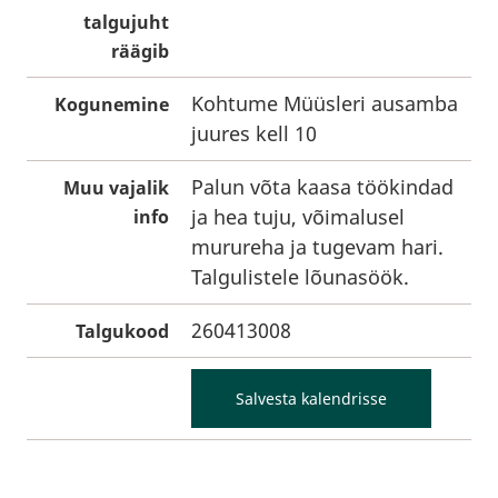
talgujuht
räägib
Kohtume Müüsleri ausamba
Kogunemine
juures kell 10
Palun võta kaasa töökindad
Muu vajalik
ja hea tuju, võimalusel
info
murureha ja tugevam hari.
Talgulistele lõunasöök.
260413008
Talgukood
Salvesta kalendrisse