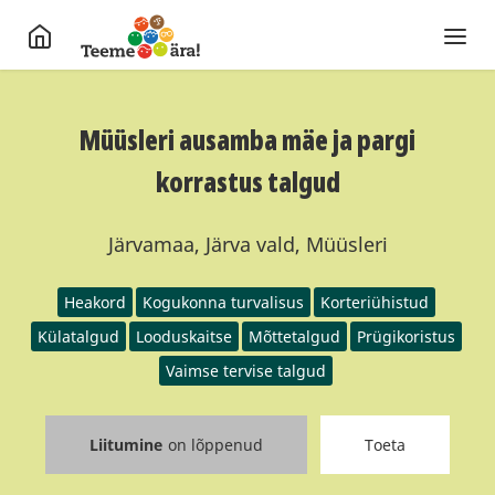
Müüsleri ausamba mäe ja pargi
korrastus talgud
Järvamaa, Järva vald, Müüsleri
Heakord
Kogukonna turvalisus
Korteriühistud
Külatalgud
Looduskaitse
Mõttetalgud
Prügikoristus
Vaimse tervise talgud
Liitumine
on lõppenud
Toeta