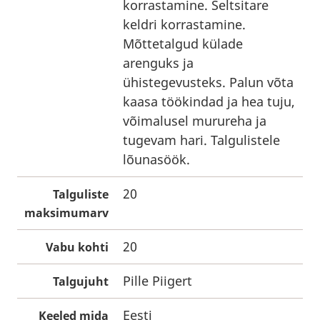
korrastamine. Seltsitare
keldri korrastamine.
Mõttetalgud külade
arenguks ja
ühistegevusteks. Palun võta
kaasa töökindad ja hea tuju,
võimalusel murureha ja
tugevam hari. Talgulistele
lõunasöök.
20
Talguliste
maksimumarv
20
Vabu kohti
Pille Piigert
Talgujuht
Eesti
Keeled mida