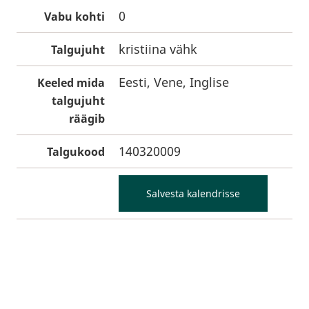
0
Vabu kohti
kristiina vähk
Talgujuht
Eesti, Vene, Inglise
Keeled mida
talgujuht
räägib
140320009
Talgukood
Salvesta kalendrisse