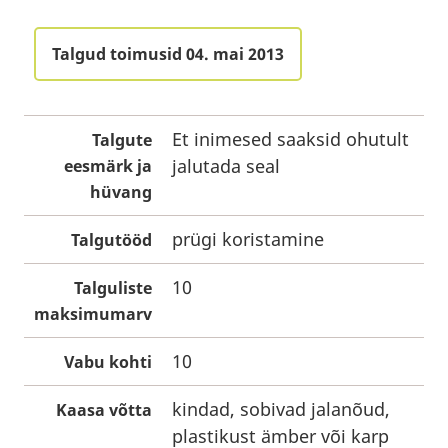
Talgud toimusid 04. mai 2013
Et inimesed saaksid ohutult
Talgute
jalutada seal
eesmärk ja
hüvang
prügi koristamine
Talgutööd
10
Talguliste
maksimumarv
10
Vabu kohti
kindad, sobivad jalanõud,
Kaasa võtta
plastikust ämber või karp