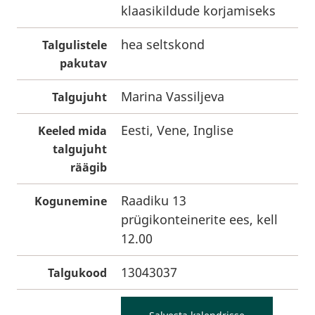
klaasikildude korjamiseks
hea seltskond
Talgulistele
pakutav
Marina Vassiljeva
Talgujuht
Eesti, Vene, Inglise
Keeled mida
talgujuht
räägib
Raadiku 13
Kogunemine
prügikonteinerite ees, kell
12.00
13043037
Talgukood