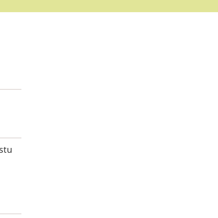
stu
l