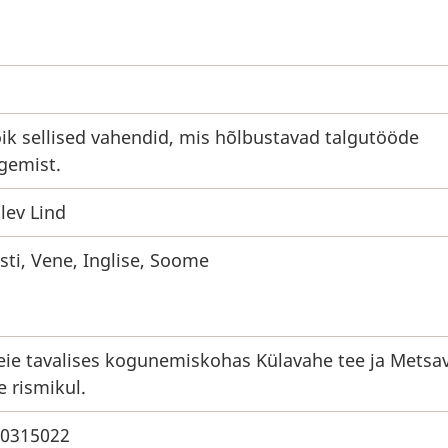
ik sellised vahendid, mis hõlbustavad talgutööde
gemist.
lev Lind
sti, Vene, Inglise, Soome
ie tavalises kogunemiskohas Külavahe tee ja Metsa
e rismikul.
0315022