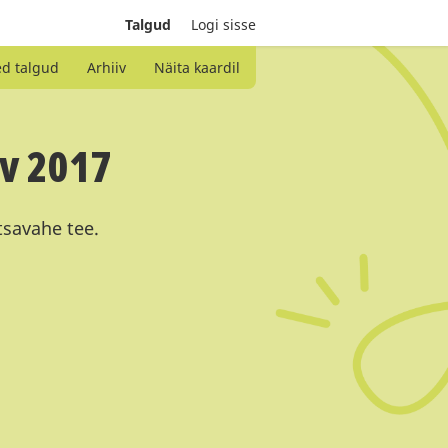
Talgud
Logi sisse
ed talgud
Arhiiv
Näita kaardil
v 2017
tsavahe tee.