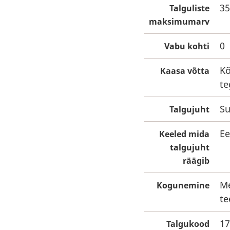
35
Talguliste
maksimumarv
0
Vabu kohti
Kõ
Kaasa võtta
te
Su
Talgujuht
Ee
Keeled mida
talgujuht
räägib
Me
Kogunemine
te
17
Talgukood