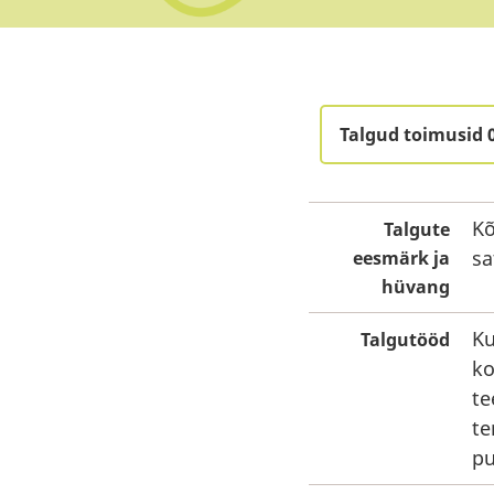
Talgud toimusid 
Kõ
Talgute
sa
eesmärk ja
hüvang
Ku
Talgutööd
ko
te
te
pu