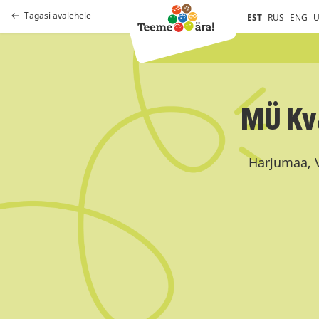
Tagasi avalehele
EST
RUS
ENG
U
MÜ Kv
Harjumaa, V