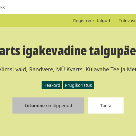
KR
Registreeri talgud
Tulevas
arts igakevadine talgupäe
iimsi vald, Randvere, MÜ Kvarts. Külavahe Tee ja Me
Heakord
Prügikoristus
Liitumine
on lõppenud
Toeta