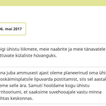
06. mai 2017
igi ühistu liikmete, meie naabrite ja meie tänavatele
ttuvate külaliste hüvanguks.
na juba ammusest ajast oleme planeerinud oma ühi
oskäimisplatsile lipuvarda püstitamist, siis sel aasta
eme selle ära. Samuti hooldame kogu ühistu
rritooriumi, et saaksime suvehooajale vastu minna
htas keskonnas.