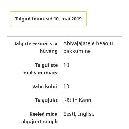
Talgud toimusid 10. mai 2019
Abivajajatele heaolu
Talgute eesmärk ja
pakkumine
hüvang
10
Talguliste
maksimumarv
10
Vabu kohti
Kätlin Kann
Talgujuht
Eesti, Inglise
Keeled mida
talgujuht räägib