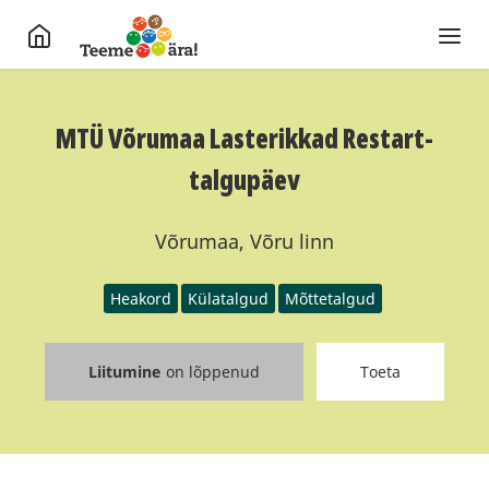
MTÜ Võrumaa Lasterikkad Restart-
talgupäev
Võrumaa, Võru linn
Heakord
Külatalgud
Mõttetalgud
Liitumine
on lõppenud
Toeta