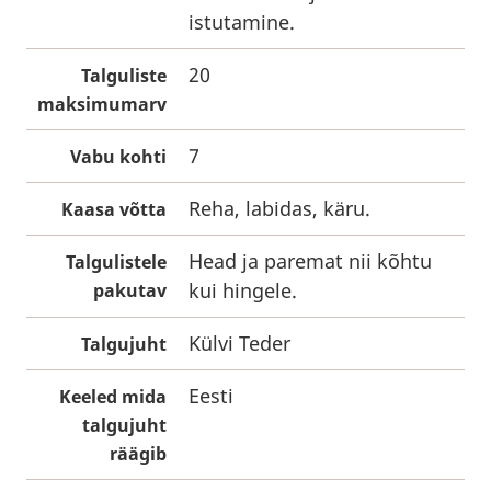
istutamine.
20
Talguliste
maksimumarv
7
Vabu kohti
Reha, labidas, käru.
Kaasa võtta
Head ja paremat nii kõhtu
Talgulistele
kui hingele.
pakutav
Külvi Teder
Talgujuht
Eesti
Keeled mida
talgujuht
räägib