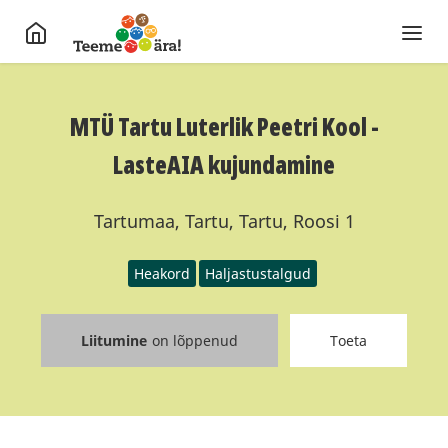
MTÜ Tartu Luterlik Peetri Kool -
LasteAIA kujundamine
Tartumaa, Tartu, Tartu, Roosi 1
Heakord
Haljastustalgud
Liitumine
on lõppenud
Toeta