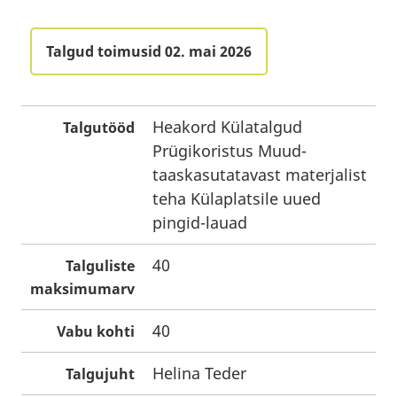
Talgud toimusid 02. mai 2026
Heakord Külatalgud
Talgutööd
Prügikoristus Muud-
taaskasutatavast materjalist
teha Külaplatsile uued
pingid-lauad
40
Talguliste
maksimumarv
40
Vabu kohti
Helina Teder
Talgujuht