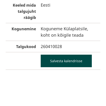
Eesti
Keeled mida
talgujuht
räägib
Koguneme Külaplatsile,
Kogunemine
koht on kõigile teada
260410028
Talgukood
Salvesta kalendrisse