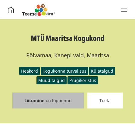
MTÜ Maaritsa Kogukond
Põlvamaa, Kanepi vald, Maaritsa
Heakord
Kogukonna turvalisus
Külatalgud
Muud talgud
Prügikoristus
Liitumine
on lõppenud
Toeta