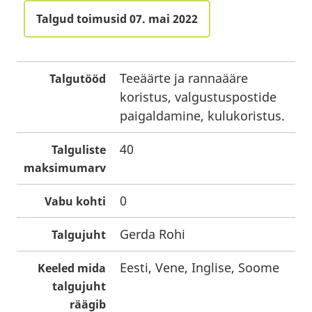
Talgud toimusid 07. mai 2022
Teeäärte ja rannaääre
Talgutööd
koristus, valgustuspostide
paigaldamine, kulukoristus.
40
Talguliste
maksimumarv
0
Vabu kohti
Gerda Rohi
Talgujuht
Eesti, Vene, Inglise, Soome
Keeled mida
talgujuht
räägib