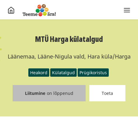
MTÜ Harga külatalgud
Läänemaa, Lääne-Nigula vald, Hara küla/Harga
Heakord
Külatalgud
Prügikoristus
Liitumine
on lõppenud
Toeta